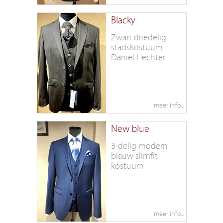
Blacky
Zwart driedelig
stadskostuum
Daniel Hechter
New blue
3-delig modern
blauw slimfit
kostuum