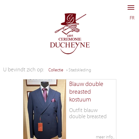
Me
FR
Collectie
Stadskleding
Blauw double
breasted
kostuum
Outfit blauw
double breasted