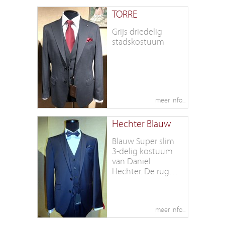
TORRE
Grijs driedelig
stadskostuum
Hechter Blauw
Blauw Super slim
3-delig kostuum
van Daniel
Hechter. De rug
van de gilet is van
dezelfde stof als
het strikje of das
en pochette.