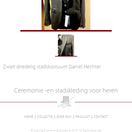
Zwart driedelig stadskostuum Daniel Hechter
Ceremonie -en stadskleding voor heren
HOME
COLLECTIE
OVER ONS
PRIJSLIJST
CONTACT
© Copyright Ceremonie Ducheyne 2015 - All Rights Reserved