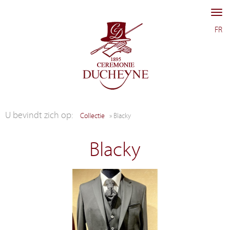
Me
FR
Collectie
Blacky
Blacky