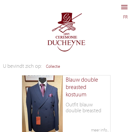
Me
FR
Collectie
Blauw double
breasted
kostuum
Outfit blauw
double breasted