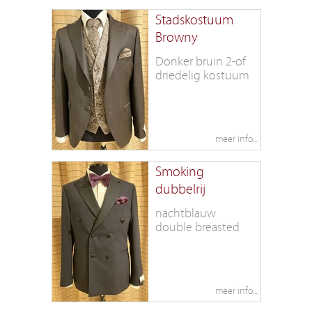
Stadskostuum
Browny
Donker bruin 2-of
driedelig kostuum
Smoking
dubbelrij
nachtblauw
double breasted