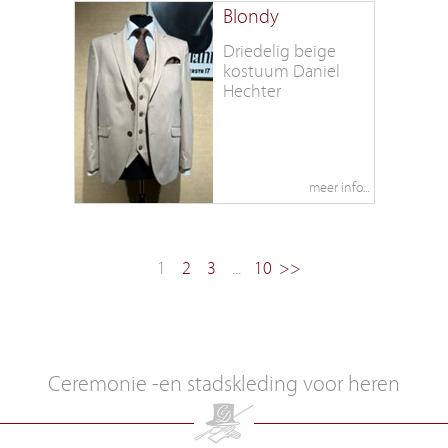
Blondy
Driedelig beige
kostuum Daniel
Hechter
1
2
3
...
10
>>
Ceremonie -en stadskleding voor heren